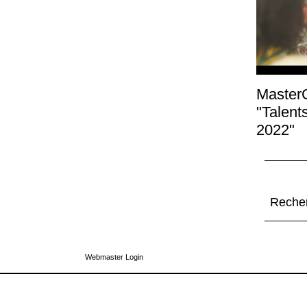
Master
"Talent
2022"
Recher
Webmaster Login